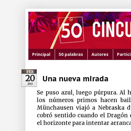
Principal
50 palabras
Autores
Partic
FEB
20
Una nueva mirada
2013
Se puso azul, luego púrpura. Al 
los números primos hacen baila
Münchausen viajó a Nebraska d
cobró sentido cuando el Dragón 
el horizonte para intentar arranca