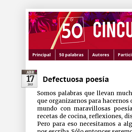
Principal
50 palabras
Autores
Partic
ABR
17
Defectuosa poesía
2013
Somos palabras que llevan much
que organizarnos para hacernos oí
mundo con maravillosas poesías
recetas de cocina, reflexiones, d
Pero para eso necesitamos a al
nos escriba. Sólo entonces seremo