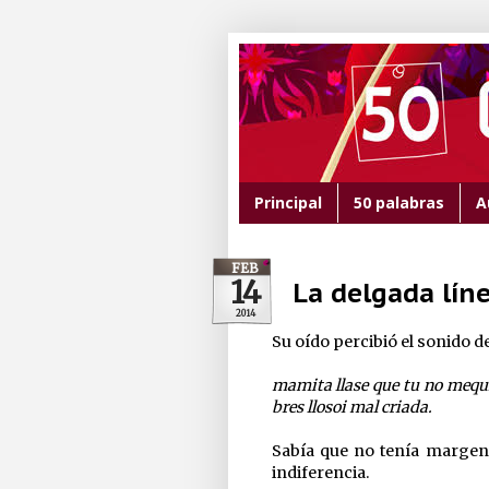
Principal
50 palabras
A
FEB
14
La delgada lín
2014
Su oído percibió el sonido de
mamita llase que tu no mequi
bres llosoi mal criada.
Sabía que no tenía margen p
indiferencia.