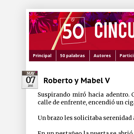
Principal
50 palabras
Autores
Partic
MAY
07
Roberto y Mabel V
2015
Suspirando miró hacia adentro. C
calle de enfrente, encendió un cig
Un brazo les solicitaba serenidad 
En un pestañeo la puerta se abrió