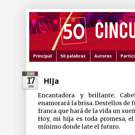
Principal
50 palabras
Autores
Partic
ENE
17
Hija
2016
Encantadora y brillante. Cab
enamorará la brisa. Destellos de 
franca que hará de la vida un sueñ
Hoy, mi hija es toda promesa, e
mínimo donde late el futuro.