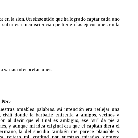
tor en la sien. Un sinsentido que ha logrado captar cada uno
 sufrir esa inconsciencia que tienen las ejecuciones en la
.
 a varias interpretaciones.
 19:45
estras amables palabras. Mi intención era reflejar una
 civil) donde la barbarie enfrenta a amigos, vecinos y
ón al decir que el final es ambiguo, ese "su" da pie a
nes, y aunque mi idea original era que el capitán diera el
hermano, la del suicidio también me parece plausible y
iva, reitero mi gratitud por vuestras miradas siempre