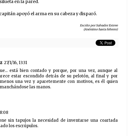
ilueta en la pared.
l capitán apoyó el arma en su cabeza y disparó.
Escrito por Salvador Esteve
(Anónimo hasta febrero)
z
27/1/16, 13:31
... está bien contado y porque, por una vez, aunque al
arece estar escondido detrás de su pelotón, al final y por
o menos una vez y aparetemente con motivos, es él quien
a, manchándose las manos.
18:08
one sin tapujos la necesidad de inventarse una coartada
lado los escrúpulos.