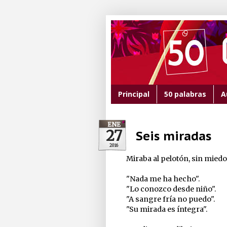
Principal
50 palabras
A
ENE
27
Seis miradas
2016
Miraba al pelotón, sin miedo
"Nada me ha hecho".
"Lo conozco desde niño".
"A sangre fría no puedo".
"Su mirada es íntegra".