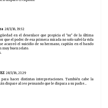
ra
28/1/16, 19:32
güedad en el desenlace que propicia el "su" de la última
or que el poder de esa primera mirada no solo salvó la vida
ue acarreó el suicidio de su hermano, capitán en el bando
n muy buen relato.
.
NEZ
28/1/16, 21:29
d para hacer distintas interpretaciones. También cabe la
tán dispare al reo pensando que le dispara a su padre...