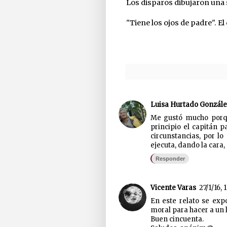
Los disparos dibujaron una s
"Tiene los ojos de padre". E
Luisa Hurtado Gonzále
Me gustó mucho porque
principio el capitán p
circunstancias, por l
ejecuta, dando la car
Responder
Vicente Varas
27/1/16, 
En este relato se exp
moral para hacer a un 
Buen cincuenta.