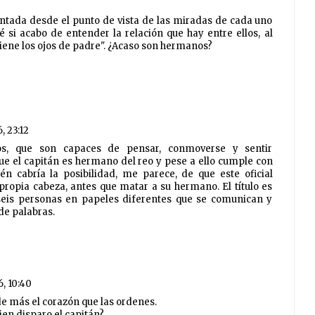
ontada desde el punto de vista de las miradas de cada uno
é si acabo de entender la relación que hay entre ellos, al
"tiene los ojos de padre". ¿Acaso son hermanos?
6, 23:12
s, que son capaces de pensar, conmoverse y sentir
e el capitán es hermano del reo y pese a ello cumple con
én cabría la posibilidad, me parece, de que este oficial
propia cabeza, antes que matar a su hermano. El título es
, seis personas en papeles diferentes que se comunican y
de palabras.
6, 10:40
de más el corazón que las ordenes.
ien disparo el capitán?