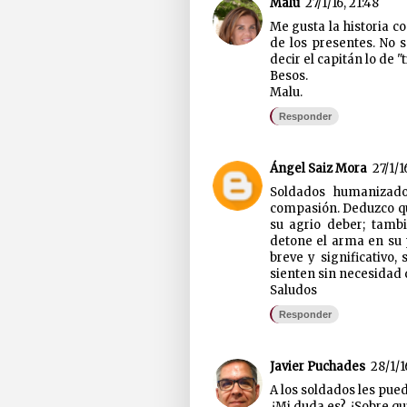
Malu
27/1/16, 21:48
Me gusta la historia c
de los presentes. No s
decir el capitán lo de 
Besos.
Malu.
Responder
Ángel Saiz Mora
27/1/1
Soldados humanizado
compasión. Deduzco qu
su agrio deber; tambi
detone el arma en su 
breve y significativo
sienten sin necesidad 
Saludos
Responder
Javier Puchades
28/1/1
A los soldados les pue
¿Mi duda es? ¿Sobre qu