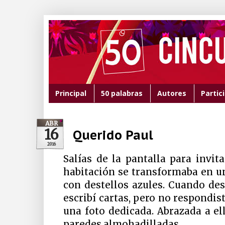
Principal
50 palabras
Autores
Partic
ABR
16
Querido Paul
2016
Salías de la pantalla para invi
habitación se transformaba en un
con destellos azules. Cuando des
escribí cartas, pero no respondi
una foto dedicada. Abrazada a el
paredes almohadilladas.