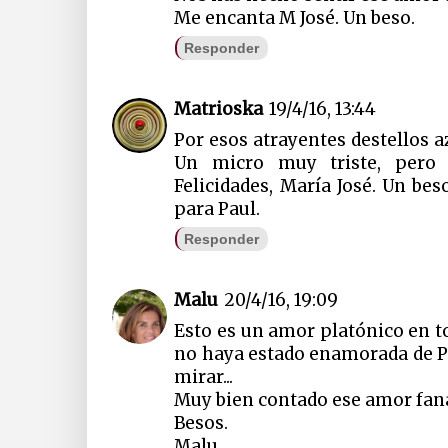
Me encanta M José. Un beso.
Responder
Matrioska
19/4/16, 13:44
Por esos atrayentes destellos az
Un micro muy triste, pero a
Felicidades, María José. Un bes
para Paul.
Responder
Malu
20/4/16, 19:09
Esto es un amor platónico en to
no haya estado enamorada de 
mirar...
Muy bien contado ese amor faná
Besos.
Malu.