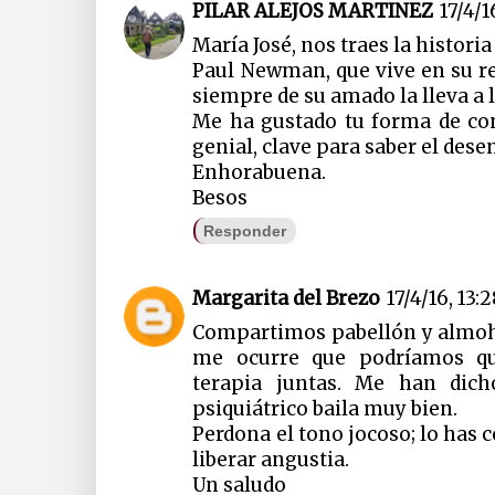
PILAR ALEJOS MARTINEZ
17/4/1
María José, nos traes la histor
Paul Newman, que vive en su rea
siempre de su amado la lleva a l
Me ha gustado tu forma de con
genial, clave para saber el dese
Enhorabuena.
Besos
Responder
Margarita del Brezo
17/4/16, 13:
Compartimos pabellón y almoha
me ocurre que podríamos q
terapia juntas. Me han dich
psiquiátrico baila muy bien.
Perdona el tono jocoso; lo has 
liberar angustia.
Un saludo