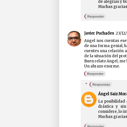
de alegrías y b
Muchas gracias
Responder
Javier Puchades
23/12/
Angel nos cuentas ese 
de una forma genial, ha
cuentes una relación 
de la situación del pro
Buen relato Angel, me 
Un abrazo enorme.
Responder
Respuestas
Ángel Saiz Mor
La posibilidad
drástica y sin
considere, lo i
Muchas gracias, 
Responder