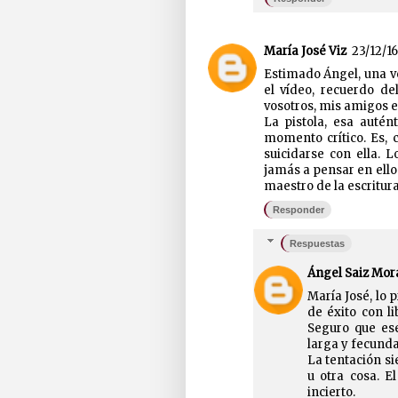
María José Viz
23/12/16,
Estimado Ángel, una v
el vídeo, recuerdo d
vosotros, mis amigos es
La pistola, esa autén
momento crítico. Es, 
suicidarse con ella. 
jamás a pensar en ello
maestro de la escritura
Responder
Respuestas
Ángel Saiz Mor
María José, lo 
de éxito con l
Seguro que ese
larga y fecund
La tentación si
u otra cosa. E
incierto.