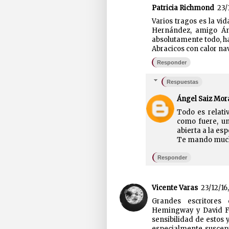
Patricia Richmond
23/
Varios tragos es la vid
Hernández, amigo Áng
absolutamente todo, ha
Abracicos con calor na
Responder
Respuestas
Ángel Saiz Mor
Todo es relati
como fuere, un
abierta a la es
Te mando much
Responder
Vicente Varas
23/12/16
Grandes escritores
Hemingway y David Fos
sensibilidad de estos 
especialmente suscept