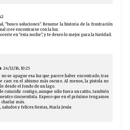
42
l, "busco soluciones". Resume la historia de la frustración
nal cree encontrarse con la luz.
certe en "esta noche", y te deseo lo mejor para la Navidad.
a
24/12/16, 10:25
no se apague esa luz que parece haber encontrado, tras
e caer en el abismo más oscuro. Al menos, la pistola no
rle desde el fondo de un lago.
de coincidir contigo, aunque sólo fuera un ratito, también
cuentro cincuentista. Espero que en el próximo tengamos
 charlar más.
 saludos y felices fiestas, María Jesús