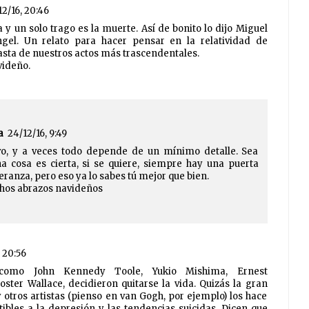
12/16, 20:46
a y un solo trago es la muerte. Así de bonito lo dijo Miguel
el. Un relato para hacer pensar en la relatividad de
sta de nuestros actos más trascendentales.
videño.
a
24/12/16, 9:49
vo, y a veces todo depende de un mínimo detalle. Sea
a cosa es cierta, si se quiere, siempre hay una puerta
peranza, pero eso ya lo sabes tú mejor que bien.
os abrazos navideños
, 20:56
 como John Kennedy Toole, Yukio Mishima, Ernest
ter Wallace, decidieron quitarse la vida. Quizás la gran
y otros artistas (pienso en van Gogh, por ejemplo) los hace
ibles a la depresión y las tendencias suicidas. Dicen que