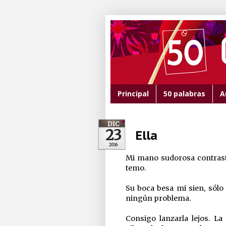
Principal
50 palabras
A
DIC
23
Ella
2016
Mi mano sudorosa contrasta
temo.
Su boca besa mi sien, sólo
ningún problema.
Consigo lanzarla lejos. La