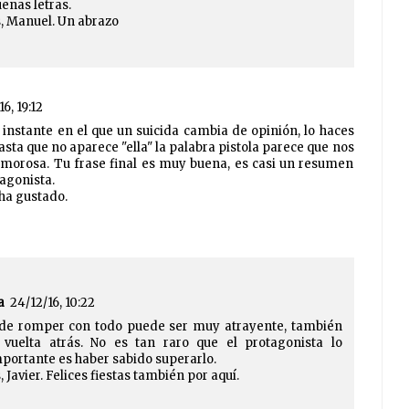
uenas letras.
, Manuel. Un abrazo
16, 19:12
instante en el que un suicida cambia de opinión, lo haces
sta que no aparece "ella" la palabra pistola parece que nos
amorosa. Tu frase final es muy buena, es casi un resumen
tagonista.
ha gustado.
a
24/12/16, 10:22
 de romper con todo puede ser muy atrayente, también
 vuelta atrás. No es tan raro que el protagonista lo
mportante es haber sabido superarlo.
Javier. Felices fiestas también por aquí.