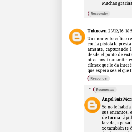
Muchas gracias 
Responder
Unknown
23/12/16, 18:
Un momento crítico re
con la pistola le presta
amante, capturando l
desde el punto de vista
otro, nos transmite e
clímax que le da interé
que espero sea el que 
Responder
Respuestas
Ángel Saiz Mor
Yo no lo habría
sus encantos, 
de forma rápida
la vida, a pesa
Yo también te d