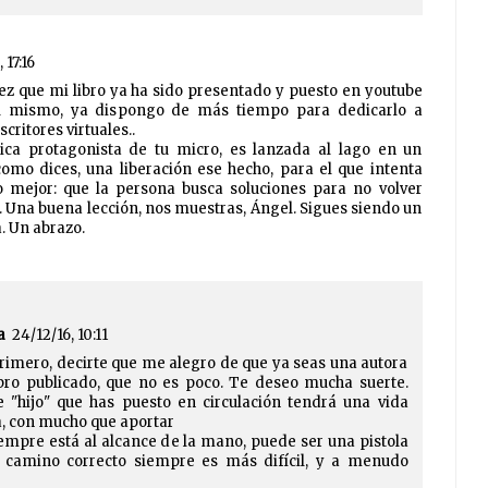
 17:16
ez que mi libro ya ha sido presentado y puesto en youtube
el mismo, ya dispongo de más tiempo para dedicarlo a
critores virtuales..
tica protagonista de tu micro, es lanzada al lago en un
como dices, una liberación ese hecho, para el que intenta
Lo mejor: que la persona busca soluciones para no volver
. Una buena lección, nos muestras, Ángel. Sigues siendo un
. Un abrazo.
a
24/12/16, 10:11
primero, decirte que me alegro de que ya seas una autora
ibro publicado, que no es poco. Te deseo mucha suerte.
 "hijo" que has puesto en circulación tendrá una vida
a, con mucho que aportar
empre está al alcance de la mano, puede ser una pistola
l camino correcto siempre es más difícil, y a menudo