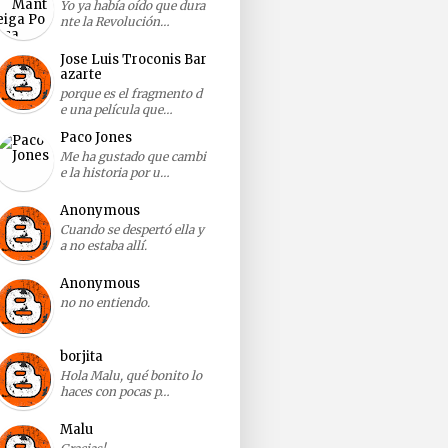
Yo ya había oído que dura
nte la Revolución…
Jose Luis Troconis Bar
azarte
porque es el fragmento d
e una película que…
Paco Jones
Me ha gustado que cambi
e la historia por u…
Anonymous
Cuando se despertó ella y
a no estaba allí.
Anonymous
no no entiendo.
borjita
Hola Malu, qué bonito lo
haces con pocas p…
Malu