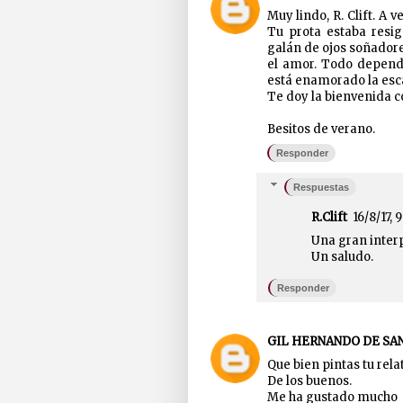
Muy lindo, R. Clift. A 
Tu prota estaba resi
galán de ojos soñadore
el amor. Todo depende
está enamorado la esca
Te doy la bienvenida c
Besitos de verano.
Responder
Respuestas
R.Clift
16/8/17, 
Una gran interp
Un saludo.
Responder
GIL HERNANDO DE SA
Que bien pintas tu rela
De los buenos.
Me ha gustado mucho