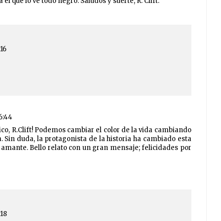
el que lo ve todo negro. Saludos y suerte, R. Clift.
:16
16:44
co, R.Clift! Podemos cambiar el color de la vida cambiando
. Sin duda, la protagonista de la historia ha cambiado esta
 amante. Bello relato con un gran mensaje; felicidades por
:18