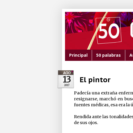
Principal
50 palabras
A
AGO
13
El pintor
2017
Padecía una extraña enferm
resignarse, marchó en busc
fuentes médicas, esa era la 
Rendida ante las tonalidade
de sus ojos.