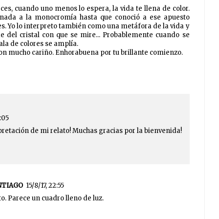
veces, cuando uno menos lo espera, la vida te llena de color.
gnada a la monocromía hasta que conoció a ese apuesto
s. Yo lo interpreto también como una metáfora de la vida y
 del cristal con que se mire... Probablemente cuando se
la de colores se amplía.
on mucho cariño. Enhorabuena por tu brillante comienzo.
9:05
retación de mi relato! Muchas gracias por la bienvenida!
NTIAGO
15/8/17, 22:55
to. Parece un cuadro lleno de luz.