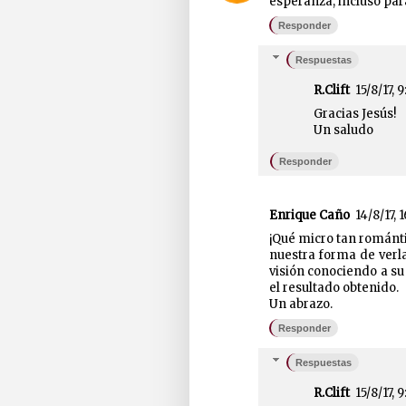
esperanza, incluso para 
Responder
Respuestas
R.Clift
15/8/17, 9
Gracias Jesús!
Un saludo
Responder
Enrique Caño
14/8/17, 
¡Qué micro tan románti
nuestra forma de verla
visión conociendo a su
el resultado obtenido.
Un abrazo.
Responder
Respuestas
R.Clift
15/8/17, 9