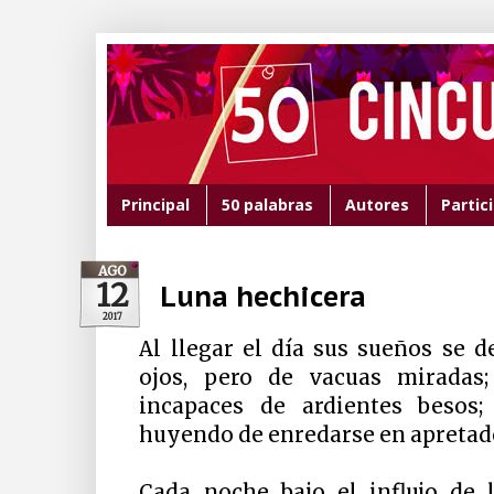
Principal
50 palabras
Autores
Partic
AGO
12
Luna hechicera
2017
Al llegar el día sus sueños se 
ojos, pero de vacuas miradas;
incapaces de ardientes besos;
huyendo de enredarse en apretad
Cada noche bajo el influjo de 