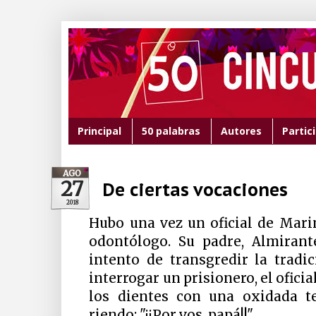
Principal
50 palabras
Autores
Partic
AGO
27
De ciertas vocaciones
2018
Hubo una vez un oficial de Mari
odontólogo. Su padre, Almirant
intento de transgredir la tradi
interrogar un prisionero, el ofici
los dientes con una oxidada te
riendo: "¡¡Por vos, papá!!".