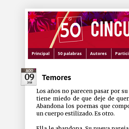
Principal
50 palabras
Autores
Partic
AGO
09
Temores
2018
Los años no parecen pasar por su 
tiene miedo de que deje de quer
Abandona los poemas que compon
un cuerpo estilizado. Es otro.
Ella le abandona. Su nueva parej