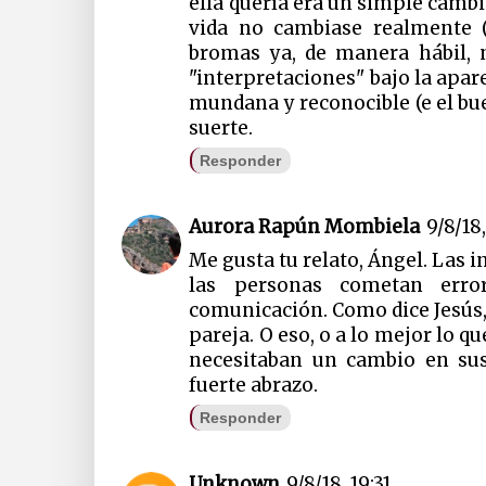
ella quería era un simple camb
vida no cambiase realmente (
bromas ya, de manera hábil, 
"interpretaciones" bajo la apa
mundana y reconocible (e el bue
suerte.
Responder
Aurora Rapún Mombiela
9/8/18,
Me gusta tu relato, Ángel. Las 
las personas cometan erro
comunicación. Como dice Jesús, 
pareja. O eso, o a lo mejor lo q
necesitaban un cambio en sus v
fuerte abrazo.
Responder
Unknown
9/8/18, 19:31