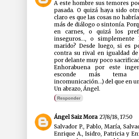
A este hombre sus temores po
pasada. O quizá haya sido otr
claro es que las cosas no habrí
más de diálogo o sintonía. Porq
en carnes, o quizá los pre
inseguros…, o simplemente 
marido? Desde luego, si es p
contra su rival en igualdad d
por delante muy poco sacrificad
Enhorabuena por este ingen
esconde más tema (par
incomunicación…) del que en un
Un abrazo, Ángel.
Responder
Ángel Saiz Mora
27/8/18, 17:50
Salvador P., Pablo, María, Salva
Enrique A., Isidro, Patricia y E