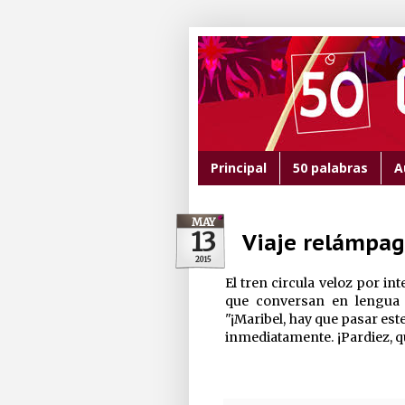
Principal
50 palabras
A
MAY
13
Viaje relámpa
2015
El tren circula veloz por i
que conversan en lengua 
"¡Maribel, hay que pasar este
inmediatamente. ¡Pardiez, qu