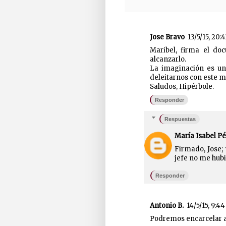
Jose Bravo
13/5/15, 20:4
Maribel, firma el d
alcanzarlo.
La imaginación es u
deleitarnos con este ma
Saludos, Hipérbole.
Responder
Respuestas
María Isabel Pé
Firmado, Jose; 
jefe no me hub
Responder
Antonio B.
14/5/15, 9:44
Podremos encarcelar al