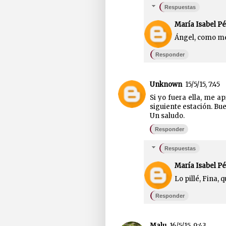
Respuestas
María Isabel Pé
Ángel, como me s
Responder
Unknown
15/5/15, 7:45
Si yo fuera ella, me ap
siguiente estación. Bu
Un saludo.
Responder
Respuestas
María Isabel Pé
Lo pillé, Fina, q
Responder
Malu
16/5/15, 9:43