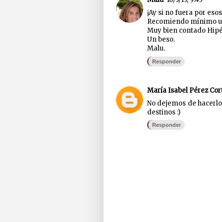
¡Ay si no fuera por eso
Recomiendo mínimo un
Muy bien contado Hipér
Un beso.
Malu.
Responder
María Isabel Pérez Cor
No dejemos de hacerlo
destinos :)
Responder