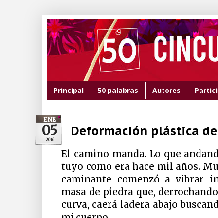
Principal
50 palabras
Autores
Partic
ENE
05
Deformación plástica d
2016
El camino manda. Lo que andand
tuyo como era hace mil años. Mu
caminante comenzó a vibrar im
masa de piedra que, derrochando 
curva, caerá ladera abajo buscan
mi cuerpo.