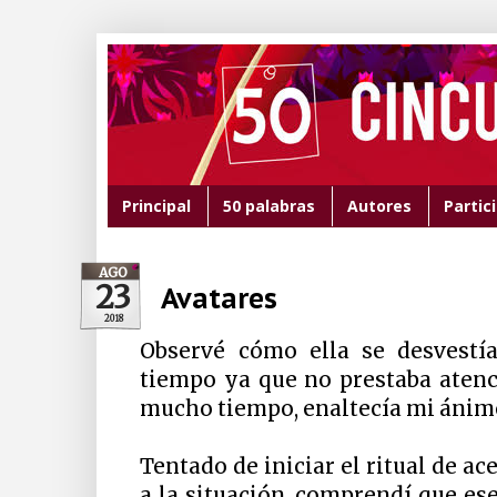
Principal
50 palabras
Autores
Partic
AGO
23
Avatares
2018
Observé cómo ella se desvestí
tiempo ya que no prestaba atenc
mucho tiempo, enaltecía mi ánim
Tentado de iniciar el ritual de 
a la situación, comprendí que ese