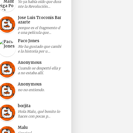
Yo ya había oído que dura
nte la Revolución…
Jose Luis Troconis Bar
azarte
porque es el fragmento d
e una película que…
Paco Jones
Me ha gustado que cambi
e la historia por u…
Anonymous
Cuando se despertó ella y
a no estaba allí.
Anonymous
no no entiendo.
borjita
Hola Malu, qué bonito lo
haces con pocas p…
Malu