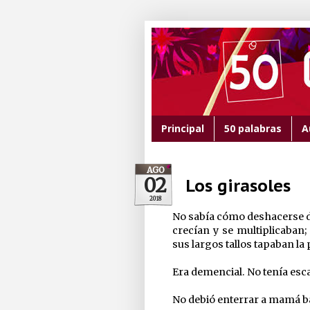
Principal
50 palabras
A
AGO
02
Los girasoles
2018
No sabía cómo deshacerse d
crecían y se multiplicaban;
sus largos tallos tapaban la p
Era demencial. No tenía esc
No debió enterrar a mamá ba