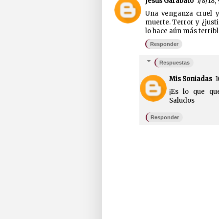
Jesús Garabato
7/8/18,
Una venganza cruel y
muerte. Terror y ¿jus
lo hace aún más terribl
Responder
Respuestas
Mis Soniadas
1
¡Es lo que qu
Saludos
Responder