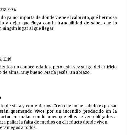
8/18, 9:34
ando ya no importa de dónde viene el calorcito, qué hermosa
lo y dejar que fluya con la tranquilidad de saber que lo
n ningún lugar al que llegar.
, 11:16
ientos no conoce edades, pero esta vez surge del artificio
o de alma. Muy bueno, María Jesús. Un abrazo.
9
to de vista y comentarios. Creo que no he sabido expresar
están quemando vivos por un incendio producido en la
efactor en malas condiciones que ellos se ven obligados a
ara paliar la falta de medios en el reducto dónde viven.
eraniegos a todos.