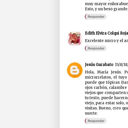
muy mayor enhorabue
Esto, y un beso grande
Responder
Edith Elvira Colqui Roj
Excelente micro y el am
Responder
Jesús Garabato
15/8/18
Hola, María Jesús. P
microrrelatos, el tu
puede que tópicas (ta
ojos carbón, calambre 
viejos que comparten u
tu texto, puede hacern
viejo, para estar solo, 
visitas. Bueno, creo q
suerte.
Responder