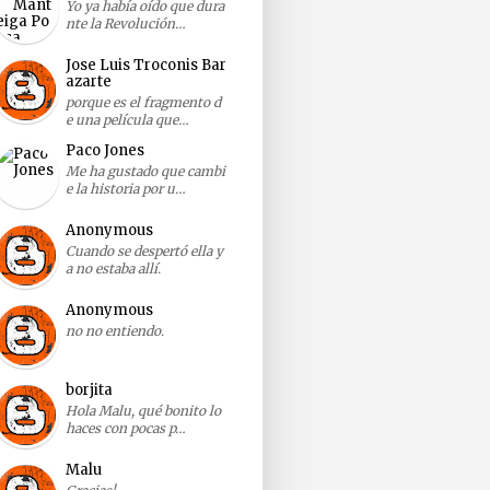
Yo ya había oído que dura
nte la Revolución…
Jose Luis Troconis Bar
azarte
porque es el fragmento d
e una película que…
Paco Jones
Me ha gustado que cambi
e la historia por u…
Anonymous
Cuando se despertó ella y
a no estaba allí.
Anonymous
no no entiendo.
borjita
Hola Malu, qué bonito lo
haces con pocas p…
Malu