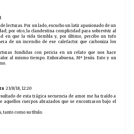
1
de lecturas. Por un lado, escucho un latir apasionado de un
d; por otro, la clandestina complicidad para sobrevivir al
 en que la vida tiembla y, por último, percibo un tufo
era de un incendio de ese calefactor que carboniza los
turas fundidas con pericia en un relato que nos hace
calor al mismo tiempo. Enhorabuena, Mª Jesús. Esto y un
no.
ra
23/8/18, 12:20
esultado de esta trágica secuencia de amor me ha traído a
e aquellos cuerpos abrazados que se encontraron bajo el
 tanto como su título.