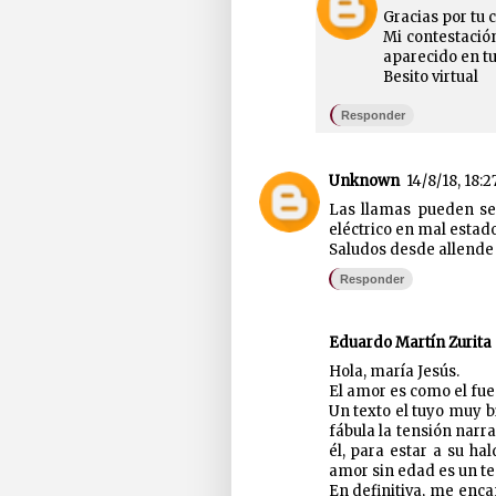
Gracias por tu 
Mi contestació
aparecido en tu 
Besito virtual
Responder
Unknown
14/8/18, 18:2
Las llamas pueden se
eléctrico en mal estado
Saludos desde allende 
Responder
Eduardo Martín Zurita
Hola, maría Jesús.
El amor es como el fue
Un texto el tuyo muy b
fábula la tensión narr
él, para estar a su hal
amor sin edad es un te
En definitiva, me enc