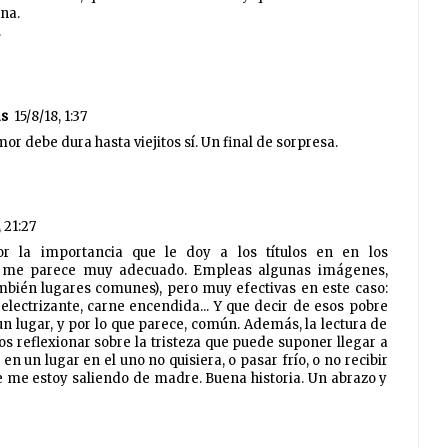
na.
.
as
15/8/18, 1:37
or debe dura hasta viejitos sí. Un final de sorpresa.
, 21:27
or la importancia que le doy a los títulos en en los
yo me parece muy adecuado. Empleas algunas imágenes,
mbién lugares comunes), pero muy efectivas en este caso:
electrizante, carne encendida... Y que decir de esos pobre
n lugar, y por lo que parece, común. Además, la lectura de
os reflexionar sobre la tristeza que puede suponer llegar a
o en un lugar en el uno no quisiera, o pasar frío, o no recibir
ue me estoy saliendo de madre. Buena historia. Un abrazo y