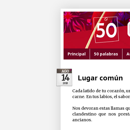
Principal
50 palabras
A
AGO
14
Lugar común
2018
Cada latido de tu corazón, 
carne. En tus labios, el sab
Nos devoran estas llamas q
clandestino que nos prest
ancianos.