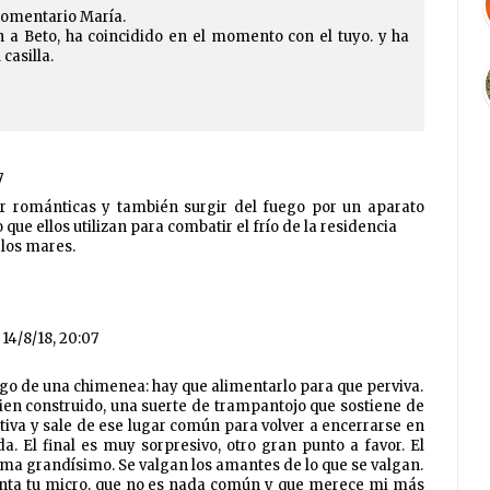
comentario María.
n a Beto, ha coincidido en el momento con el tuyo. y ha
casilla.
7
r románticas y también surgir del fuego por un aparato
 que ellos utilizan para combatir el frío de la residencia
los mares.
14/8/18, 20:07
go de una chimenea: hay que alimentarlo para que perviva.
ien construido, una suerte de trampantojo que sostiene de
ativa y sale de ese lugar común para volver a encerrarse en
da. El final es muy sorpresivo, otro gran punto a favor. El
ma grandísimo. Se valgan los amantes de lo que se valgan.
anta tu micro, que no es nada común y que merece mi más