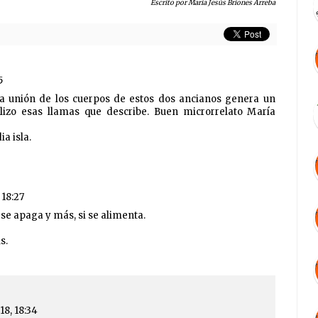
Escrito por María Jesús Briones Arreba
5
la unión de los cuerpos de estos dos ancianos genera un
alizo esas llamas que describe. Buen microrrelato María
a isla.
 18:27
se apaga y más, si se alimenta.
s.
18, 18:34