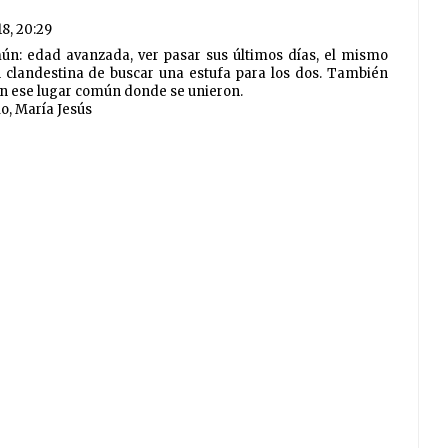
18, 20:29
n: edad avanzada, ver pasar sus últimos días, el mismo
ón clandestina de buscar una estufa para los dos. También
en ese lugar común donde se unieron.
lo, María Jesús