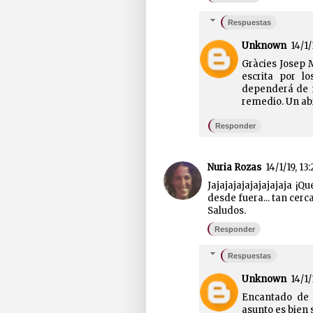
Respuestas
Unknown
14/1/
Gràcies Josep M
escrita por l
dependerá de n
remedio. Un ab
Responder
Nuria Rozas
14/1/19, 13:
Jajajajajajajajajaja 
desde fuera... tan cerc
Saludos.
Responder
Respuestas
Unknown
14/1/
Encantado de 
asunto es bien 