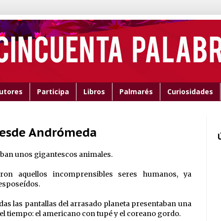
utores
Participa
Libros
Palmarés
Curiosidades
 desde Andrómeda
aban unos gigantescos animales.
ron aquellos incomprensibles seres humanos, ya
desposeídos.
 todas las pantallas del arrasado planeta presentaban una
l tiempo: el americano con tupé y el coreano gordo.