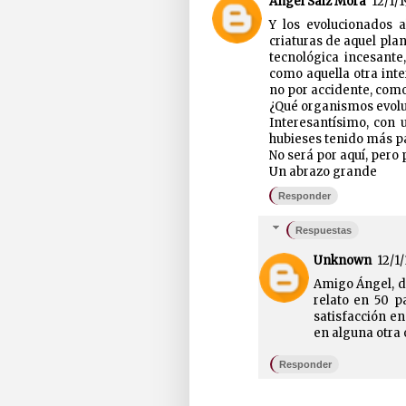
Ángel Saiz Mora
12/1/1
Y los evolucionados a
criaturas de aquel pla
tecnológica incesante
como aquella otra int
no por accidente, como 
¿Qué organismos evoluc
Interesantísimo, con u
hubieses tenido más pa
No será por aquí, pero
Un abrazo grande
Responder
Respuestas
Unknown
12/1/
Amigo Ángel, d
relato en 50 p
satisfacción en
en alguna otra 
Responder