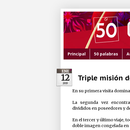
Principal
50 palabras
A
ENE
12
Triple misión
2019
En su primera visita domin
La segunda vez encontra
divididos en poseedores y 
En el tercer y último viaje,
doble imagen congelada en e