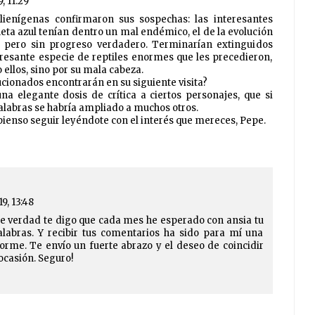
9, 11:29
lienígenas confirmaron sus sospechas: las interesantes
neta azul tenían dentro un mal endémico, el de la evolución
, pero sin progreso verdadero. Terminarían extinguidos
eresante especie de reptiles enormes que les precedieron,
ellos, sino por su mala cabeza.
ionados encontrarán en su siguiente visita?
na elegante dosis de crítica a ciertos personajes, que si
labras se habría ampliado a muchos otros.
 pienso seguir leyéndote con el interés que mereces, Pepe.
19, 13:48
e verdad te digo que cada mes he esperado con ansia tu
alabras. Y recibir tus comentarios ha sido para mí una
orme. Te envío un fuerte abrazo y el deseo de coincidir
ocasión. Seguro!