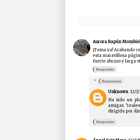
Aurora Rapún Mombie
¡Toma ya! Acabando co
esta maravillosa página
fuerte abrazo y larga vi
Responder
Respuestas
Unknown
12/1/
Ha sido un pla
amigas "reale
dirigida por Ál
Responder