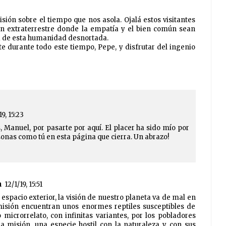
visión sobre el tiempo que nos asola. Ojalá estos visitantes
n extraterrestre donde la empatía y el bien común sean
ta de esta humanidad desnortada.
te durante todo este tiempo, Pepe, y disfrutar del ingenio
19, 15:23
 Manuel, por pasarte por aquí. El placer ha sido mío por
onas como tú en esta página que cierra. Un abrazo!
a
12/1/19, 15:51
spacio exterior, la visión de nuestro planeta va de mal en
isión encuentran unos enormes reptiles susceptibles de
microrrelato, con infinitas variantes, por los pobladores
a misión, una especie hostil con la naturaleza y con sus