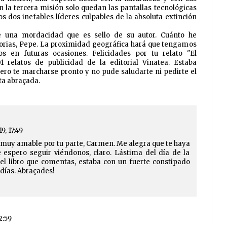
 la tercera misión solo quedan las pantallas tecnológicas
s dos inefables líderes culpables de la absoluta extinción
 de una mordacidad que es sello de su autor. Cuánto he
storias, Pepe. La proximidad geográfica hará que tengamos
s en futuras ocasiones. Felicidades por tu relato "El
 relatos de publicidad de la editorial Vinatea. Estaba
pero te marcharse pronto y no pude saludarte ni pedirte el
ta abraçada.
19, 17:49
muy amable por tu parte, Carmen. Me alegra que te haya
e espero seguir viéndonos, claro. Lástima del día de la
el libro que comentas, estaba con un fuerte constipado
días. Abraçades!
2:59