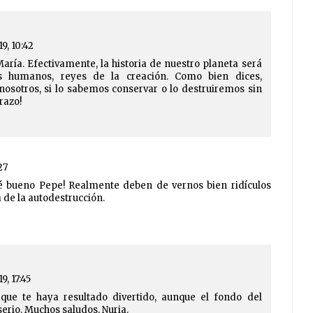
19, 10:42
aría. Efectivamente, la historia de nuestro planeta será
os humanos, reyes de la creación. Como bien dices,
osotros, si lo sabemos conservar o lo destruiremos sin
razo!
27
¡Qué bueno Pepe! Realmente deben de vernos bien ridículos
a de la autodestrucción.
19, 17:45
que te haya resultado divertido, aunque el fondo del
serio. Muchos saludos, Nuria.