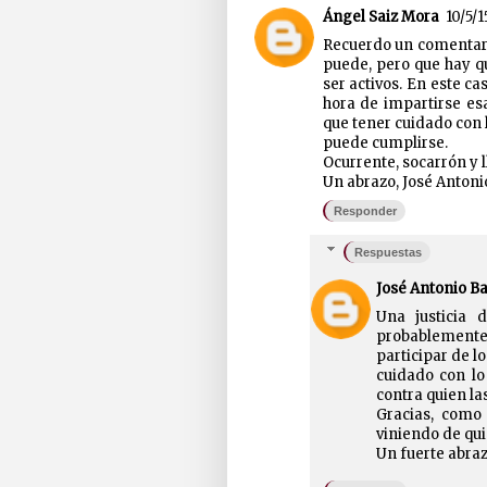
Ángel Saiz Mora
10/5/15
Recuerdo un comentari
puede, pero que hay qu
ser activos. En este ca
hora de impartirse esa
que tener cuidado con 
puede cumplirse.
Ocurrente, socarrón y l
Un abrazo, José Antoni
Responder
Respuestas
José Antonio B
Una justicia d
probablemente 
participar de lo
cuidado con lo
contra quien la
Gracias, como
viniendo de qui
Un fuerte abraz