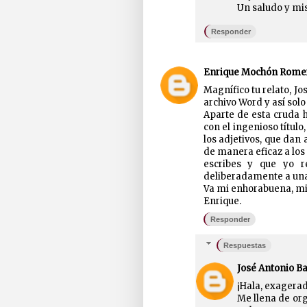
Un saludo y mis
Responder
Enrique Mochón Rome
Magnífico tu relato, J
archivo Word y así solo
Aparte de esta cruda h
con el ingenioso títul
los adjetivos, que dan 
de manera eficaz a lo
escribes y que yo r
deliberadamente a una
Va mi enhorabuena, mi 
Enrique.
Responder
Respuestas
José Antonio B
¡Hala, exagerad
Me llena de org