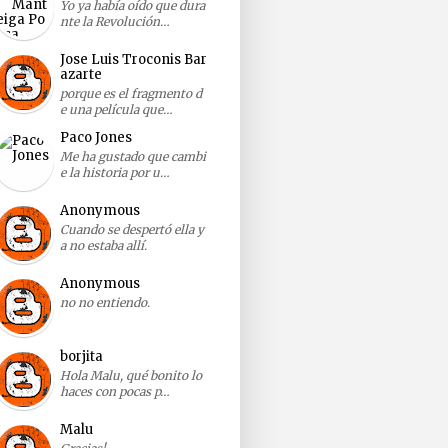
Yo ya había oído que dura
nte la Revolución…
Jose Luis Troconis Bar
azarte
porque es el fragmento d
e una película que…
Paco Jones
Me ha gustado que cambi
e la historia por u…
Anonymous
Cuando se despertó ella y
a no estaba allí.
Anonymous
no no entiendo.
borjita
Hola Malu, qué bonito lo
haces con pocas p…
Malu