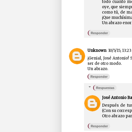
todo cuanto me
oye, que siempr
como tú, de mag
¡Que muchísima
Un abrazo enor
Responder
Unknown
10/5/15, 13:23
¡Genial, José Antonio!
ser de otro modo.
Un abrazo.
Responder
Respuestas
José Antonio B
Después de tus
(Con su corresp
Otro abrazo para
Responder