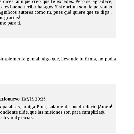
 dices, aunque creo que te excedes. Pero se agradece,
e es bueno recibir halagos. Y si encima son de personas
níficos autores como tú, pues qué quiere que te diga...
s gracias!
me para ti.
 Simplemente genial. Algo que, llevando tu firma, no podía
arrionuevo
11/5/15, 20:25
 palabras, amiga Fina, solamente puedo decir: ¡Amén!
ondiente tilde, que las misiones son para cumplirlas).
 ti y mil gracias.