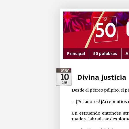
Principal
50 palabras
A
MAY
10
Divina justicia
2015
Desde el pétreo púlpito, el p
—¡Pecadores! ¡Arrepentíos d
Un estruendo entonces atr
madera labrada se desplom