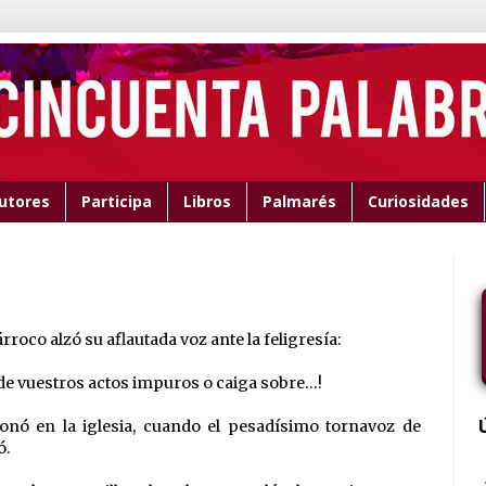
utores
Participa
Libros
Palmarés
Curiosidades
árroco alzó su aflautada voz ante la feligresía:
e vuestros actos impuros o caiga sobre...!
onó en la iglesia, cuando el pesadísimo tornavoz de
ó.