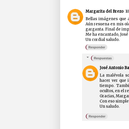
Margarita del Brezo
10
Bellas imágenes que 
Aún resuena en mis oí
garganta. Final de imp
Me ha encantado, José 
Un cordial saludo.
Responder
Respuestas
José Antonio B
La malévola s
hacer ver que i
tiempo. Tambi
ocultos, en el re
Gracias, Margar
Con eso simplem
Un saludo.
Responder