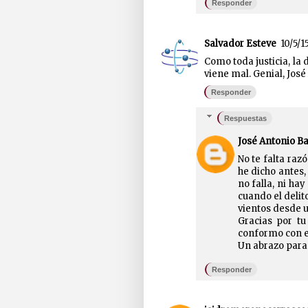
Responder
Salvador Esteve
10/5/15
Como toda justicia, la
viene mal. Genial, José
Responder
Respuestas
José Antonio B
No te falta raz
he dicho antes, 
no falla, ni ha
cuando el delit
vientos desde un
Gracias por tu
conformo con e
Un abrazo para 
Responder