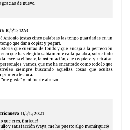
 gracias de nuevo.
ra
10/5/15, 12:53
osé Antonio (estas cinco palabras las tengo guardadas en un
 tengo que dar a copiar y pegar).
istoria que cuentas de fondo y que encaja a la perfección
o, creo que has elegido sabiamente cada palabra, sobre todo
a la escena el boato, la ostentación, que requiere, y retratan
s personajes, Vamos, que me ha encantado como todo lo que
erreleo siempre buscando aquellas cosas que ocultas
 primera lectura.
"me gusta" y mi fuerte abrazo.
arrionuevo
11/5/15, 20:23
o que eres, Enrique!
ullo y satisfacción (vaya, me he puesto algo monárquico)