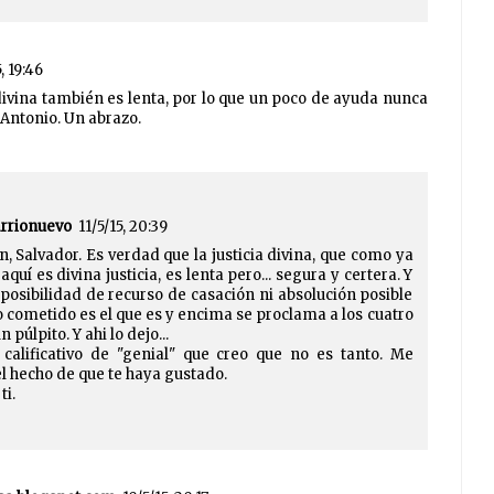
, 19:46
 divina también es lenta, por lo que un poco de ayuda nunca
 Antonio. Un abrazo.
arrionuevo
11/5/15, 20:39
ón, Salvador. Es verdad que la justicia divina, que como ya
aquí es divina justicia, es lenta pero... segura y certera. Y
y posibilidad de recurso de casación ni absolución posible
o cometido es el que es y encima se proclama a los cuatro
 púlpito. Y ahi lo dejo...
 calificativo de "genial" que creo que no es tanto. Me
l hecho de que te haya gustado.
ti.