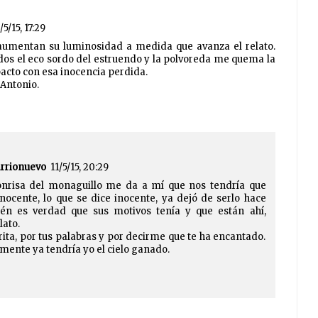
/5/15, 17:29
aumentan su luminosidad a medida que avanza el relato.
dos el eco sordo del estruendo y la polvoreda me quema la
acto con esa inocencia perdida.
Antonio.
arrionuevo
11/5/15, 20:29
onrisa del monaguillo me da a mí que nos tendría que
nocente, lo que se dice inocente, ya dejó de serlo hace
én es verdad que sus motivos tenía y que están ahí,
lato.
ita, por tus palabras y por decirme que te ha encantado.
ente ya tendría yo el cielo ganado.