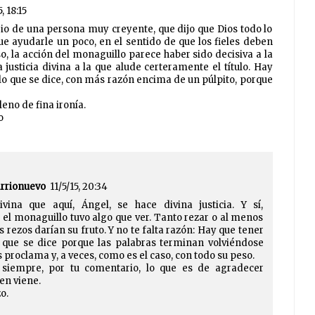
, 18:15
o de una persona muy creyente, que dijo que Dios todo lo
e ayudarle un poco, en el sentido de que los fieles deben
so, la acción del monaguillo parece haber sido decisiva a la
 justicia divina a la que alude certeramente el título. Hay
lo que se dice, con más razón encima de un púlpito, porque
leno de fina ironía.
o
arrionuevo
11/5/15, 20:34
ivina que aquí, Ángel, se hace divina justicia. Y sí,
el monaguillo tuvo algo que ver. Tanto rezar o al menos
s rezos darían su fruto. Y no te falta razón: Hay que tener
 que se dice porque las palabras terminan volviéndose
s proclama y, a veces, como es el caso, con todo su peso.
 siempre, por tu comentario, lo que es de agradecer
en viene.
o.