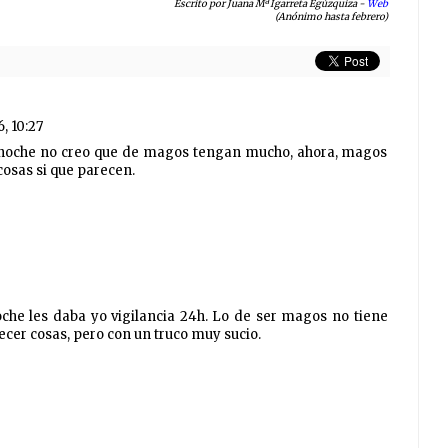
Escrito por Juana Mª Igarreta Egúzquiza -
Web
(Anónimo hasta febrero)
6, 10:27
a noche no creo que de magos tengan mucho, ahora, magos
osas si que parecen.
oche les daba yo vigilancia 24h. Lo de ser magos no tiene
cer cosas, pero con un truco muy sucio.