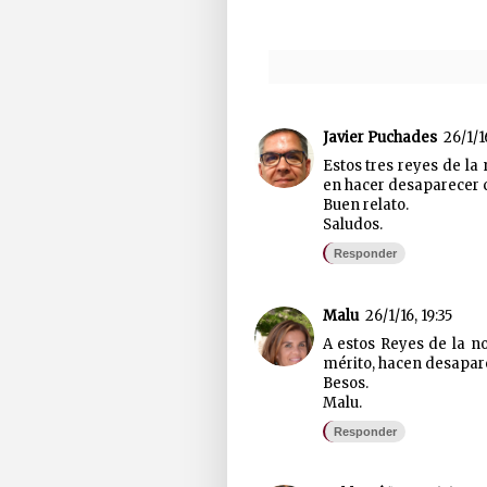
Javier Puchades
26/1/1
Estos tres reyes de l
en hacer desaparecer c
Buen relato.
Saludos.
Responder
Malu
26/1/16, 19:35
A estos Reyes de la n
mérito, hacen desapare
Besos.
Malu.
Responder