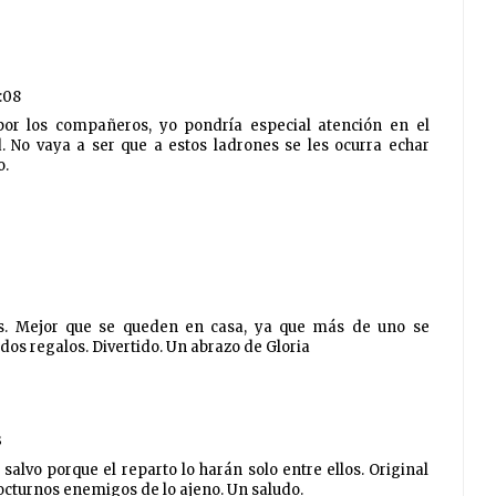
1:08
or los compañeros, yo pondría especial atención en el
d. No vaya a ser que a estos ladrones se les ocurra echar
o.
. Mejor que se queden en casa, ya que más de uno se
dos regalos. Divertido. Un abrazo de Gloria
3
, salvo porque el reparto lo harán solo entre ellos. Original
octurnos enemigos de lo ajeno. Un saludo.