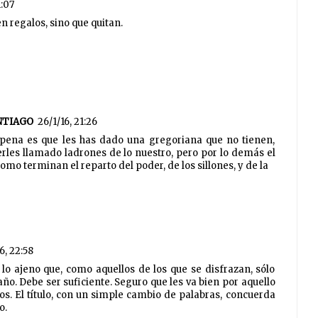
1:07
n regalos, sino que quitan.
NTIAGO
26/1/16, 21:26
a pena es que les has dado una gregoriana que no tienen,
erles llamado ladrones de lo nuestro, pero por lo demás el
como terminan el reparto del poder, de los sillones, y de la
6, 22:58
lo ajeno que, como aquellos de los que se disfrazan, sólo
ño. Debe ser suficiente. Seguro que les va bien por aquello
s. El título, con un simple cambio de palabras, concuerda
o.