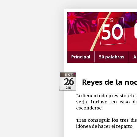
Principal
50 palabras
A
ENE
26
Reyes de la no
2016
Lo tienen todo previsto: el c
verja. Incluso, en caso d
esconderse.
Tras conseguir los tres d
idónea de hacer el reparto.