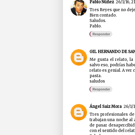
Pablo Núñez
26/1/16, 2
Tres Reyes que no deje
Bien contado.
Saludos.
Pablo.
Responder
GIL HERNANDO DE SA
Me gusta el relato, l
salvo eso, podrías hab
relato es genial. A ver 
pasta.
saludos
Responder
Ángel Saiz Mora
26/1/1
Tres profesionales de 
trabajan una noche al a
de pasar desapercibido
con el sentido del relat