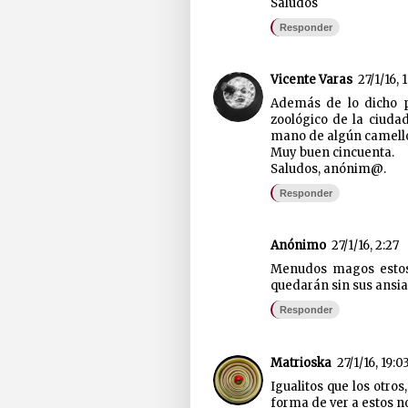
Saludos
Responder
Vicente Varas
27/1/16, 
Además de lo dicho p
zoológico de la ciuda
mano de algún camell
Muy buen cincuenta.
Saludos, anónim@.
Responder
Anónimo
27/1/16, 2:27
Menudos magos estos
quedarán sin sus ansia
Responder
Matrioska
27/1/16, 19:0
Igualitos que los otros
forma de ver a estos n