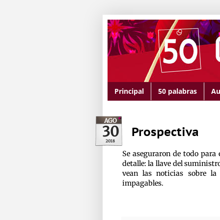
Principal
50 palabras
Au
AGO
30
Prospectiva
2018
Se aseguraron de todo para el
detalle: la llave del suminist
vean las noticias sobre la
impagables.